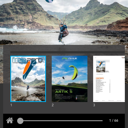
1
2
3
1 / 66